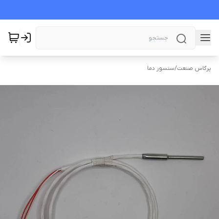
پرگاس صنعت
/
سنسور دما