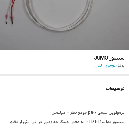
سنسور JUMO
برند:
جوموی آلمان
توضیحات
ترموکوپل سیمی pt100 جومو قطر ۳ میلیمتر
سنسور دما RTD PT100 به معنی حسگر مقاومتی حرارتی، یکی از دقیق