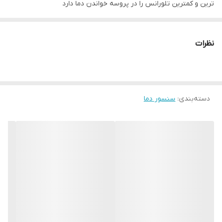
ترین و کمترین تلورانس را در پروسه خواندن دما دارد
از پر مصرف ترین این سنسور ها می توان سنسور دمای pt100 را نام برد
که در نوع هدمونت و سیم دار تولید میشود
نظرات
این سنسور دقت بالا دارد و بیشتر در صنایعی در حساسیت دما در حد
خطای زیر یک درجه میباشد استفاده میشود
غلاف در قطر های گونان و طول هایی گونان میباشد
دسته‌بندی
:
سنسور دما