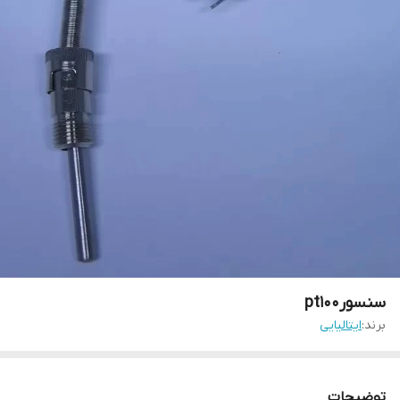
سنسورpt100
برند:
ایتالیایی
توضیحات