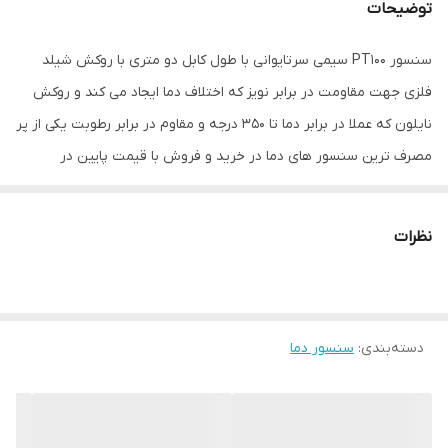
توضیحات
سنسور PT100 سیمی سرتایوانی با طول کابل دو متری با روکش شیلد
فلزی جهت مقاومت در برابر نویز که اختلاف دما ایجاد می کند و روکش
نایلون که عملا در برابر دما تا 350 درجه و مقاوم در برابر رطوبت یکی از پر
مصرف ترین سنسور های دما در خرید و فروش با قیمت پایین در
صنعت می باشد.
نام دیگر رزوه این سنسور دما سری M6 یا پیچ6 میباشد که با دوگام اینچ
نظرات
(دنده درشت) و میلی متر (دنده ریز) وجود دارد که گام اینچ آن از
پرمصرف ترین رزوه ها در سنسور های PT100 جهت بازه دمایی 200- تا
400+ درجه است.
دسته‌بندی
:
سنسور دما
سنسور دمایی این محصول جوموی آلمانی میباشد.