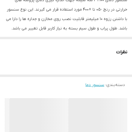
سنسور دمای PT100 سه سیمه جهت اندازه گیری دمای پروسه های
حرارتی در رنج -05 تا +400 مورد استفاده قرار می گیرند. این نوع سنسور
با داشتن رزوه 10 میلیمتر قابلیت نصب روی مخازن و جداره ها را دارا می
باشد. طول پراب و طول سیم بسته به نیاز کاربر قابل تغییر می باشد.
سیم PT100 نیز به دو صورت شیلددار جهت فضاهای صنعتی که دارای
نویز القایی می باشند و نوع پلاستیکی برای شرایطی که رطوبت محیط بالا
نظرات
می باشد.
دسته‌بندی
:
سنسور دما