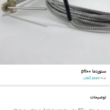
سنوردما pt100
برند:
جومو آلمان
توضیحات