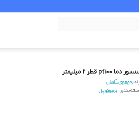
ور دما pt100 قطر ۲ میلیمتر
ند:
جوموی آلمان
ته‌بندی
:
ترموکوپل