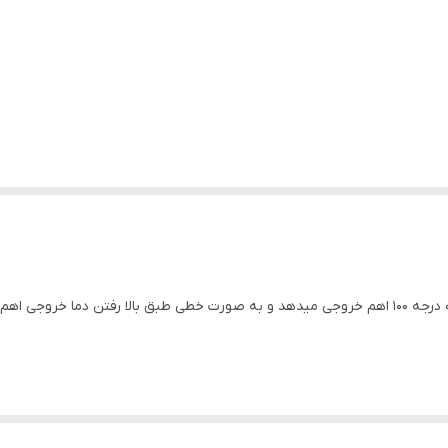
سنسور PT100 نوعی سنسور دمای مقاومتی است که در ۰ درجه ۱۰۰ اهم خروجی میدهد و به صورت خطی طبق 