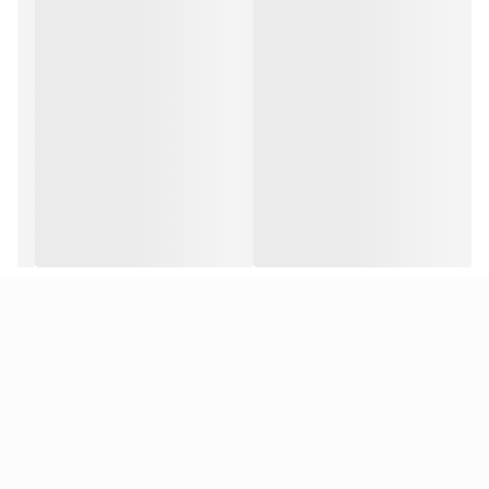
است و سنسور درون آن قرار میگیرد. غلاف در ابعاد مختلف و آلیاژهای
مختلف مثل انواع استنلس استیل ها و غیره ساخته میشوند.