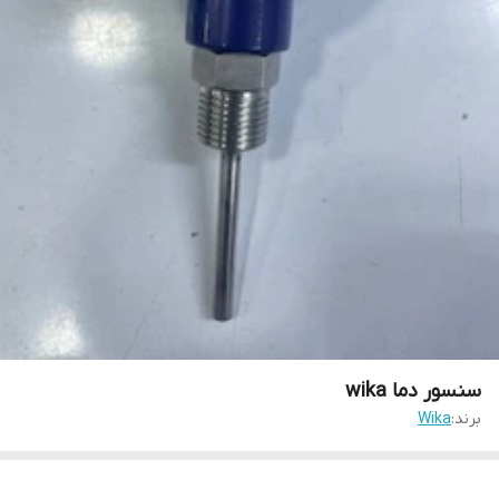
سنسور دما wika
برند:
Wika