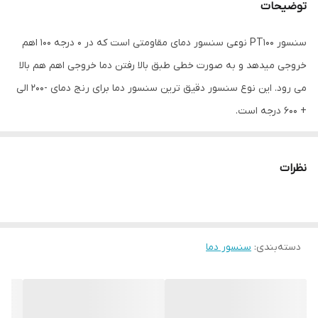
توضیحات
سنسور PT100 نوعی سنسور دمای مقاومتی است که در ۰ درجه ۱۰۰ اهم
خروجی میدهد و به صورت خطی طبق بالا رفتن دما خروجی اهم هم بالا
می رود. این نوع سنسور دقیق ترین سنسور دما برای رنج دمای -۲۰۰ الی
+ ۶۰۰ درجه است.
سنسور دما یا ترموکوپل های کلگی دار انواعی هستند که دارای جانکشن
باکس مخصوص برای ارتباط سنسور یا ترموکوپل از طریق کابل رابط با
نظرات
ترموستات هستند‌‌‌‌‌.
ترانسمیتر دما مبدل خروجی های مختلف سنسور های دما مثل اهم باری
RTD ها و خروجی میلی ولت برای ترموکوپل ها به خروجی آنالوگ ۴ تا ۲۵
دسته‌بندی
:
سنسور دما
میلی امپد یا ولتاژ ۰ الی ۱۰ ولت است. ترانسمیتر کلگی نوعی از
ترانسمیترها که به دلیل ابعادی که دارند داخل کلگی (هد) سنسورها
بسته میشود.
غلاف محافظ سنسور دما و یا ترموکوپل که به صورت لوله فلزی ته بسته