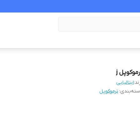
رموکوپل j
ند:
ایتالیایی
ته‌بندی
:
ترموکوپل