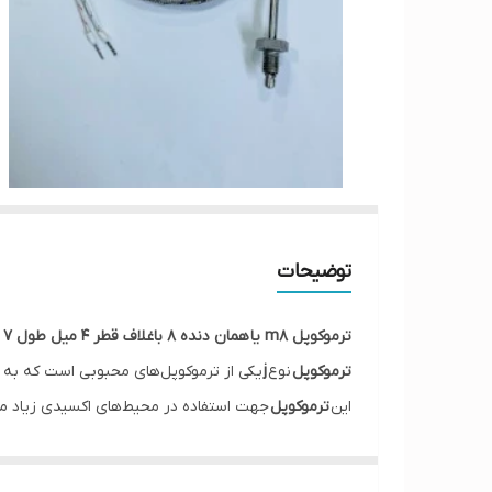
توضیحات
ترموکوپل m8 یا همان دنده ۸ باغلاف قطر ۴ میل طول ۷ سانتی نوک سنسور ۵ میل میباشد با سیم ۲ متری
ترموکوپل
نوع
j
یکی از ترموکوپل‌های محبوبی است که به وس
این
ترموکوپل
جهت استفاده در محیط‌های اکسیدی زیاد من