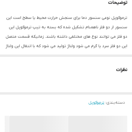
توضیحات
ترموکوپل نوعی سنسور دما برای سنجش حرارت محیط یا سطح است این
سنسور از دو فلز ناهمنام تشکیل شده که بسته به تیپ ترموکوپل این
دو فلز می توانند نوع های مختلفی داشته باشند. زمانیکه قسمت متصل
این دو فلز سرد یا گرم می شود ولتاژ تولید می شود که با انتقال این ولتاژ
به ترمومتر، ترموستات و … این میزان ولتاژ تبدیل به دمای مورد نظر می
شود. ترموکوپل ها در صورتی که به درستی نصب و استفاده شوند می
نظرات
توانند در رنج های دمایی گسترده ای کار کنند. این رنج های دمایی (که
به صورت کلی می تواند بین -۲۵۰ تا +۱۸۰۰ را شامل شود) در کنار ویژگی
های دیگری مانند دقت اندازه گیری و خاصیت های مقاومتی مانند ضد
دسته‌بندی
:
ترموکوپل
خورندگی، ضد اسیدی، ضد انفجار و … از دلایل مهم استفاده از سنسورهای
ترموکوپل در صنایع مختلف هستند