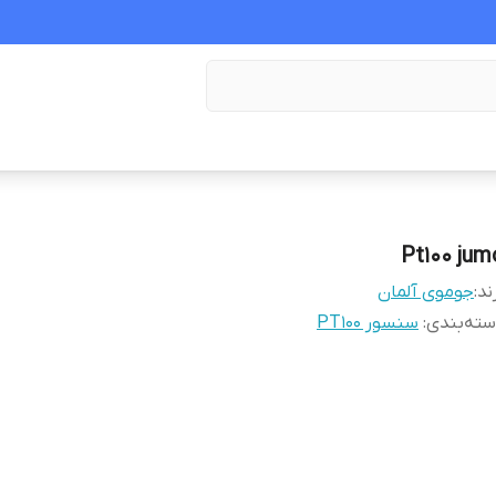
Pt100 jum
ند:
جوموی آلمان
ته‌بندی
:
سنسور PT100