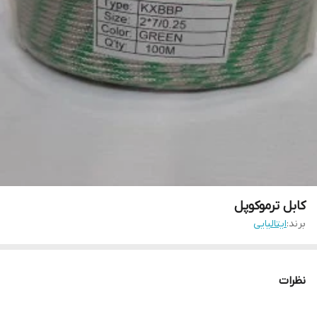
کابل ترموکوپل
برند:
ایتالیایی
نظرات