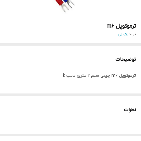
ترموکوپل m6
برند:
چینی
توضیحات
ترموکوپل m6 چینی سیم ۲ متری تایپ k
نظرات