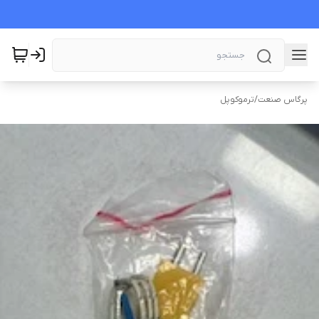
پرگاس صنعت
/
ترموکوپل