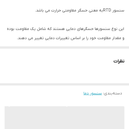
سنسور RTDبه معنی حسگر مقاومتی حرارت می باشد.
این نوع سنسورها حسگرهای دمایی هستند که شامل یک مقاومت بوده
و مقدار مقاومت خود را بر اساس تغییرات دمایی تغییر می دهند.
این نوع سنسور دقیق ترین سنسور دما برای رنج دمای -۲۰۰ الی + ۶۰۰
نظرات
درجه است.
سنسور RTD در ۴ کلاس ارائه می‌شوند و در دمای ℃۰ ، ۱۰۰ اهم را نشان
می‌دهند.
دسته‌بندی
:
سنسور دما
سنسور RTD برخلاف ترموکوپل، یک سنسور خنثی و غیرفعال است چراکه
جهت ایجاد ولتاژ خروجی به محرک جریان نیاز دارند. به همین جهت با