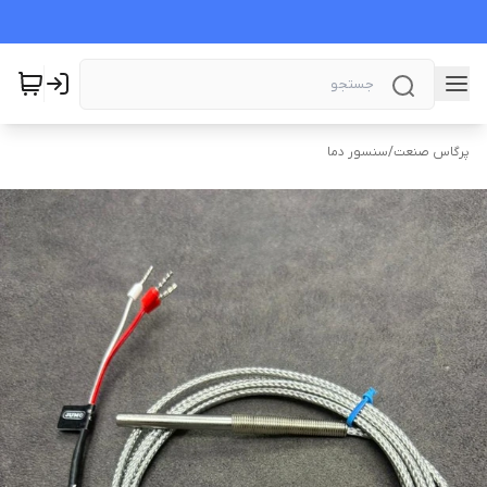
پرگاس صنعت
/
سنسور دما