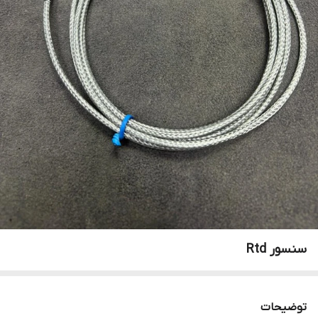
سنسور Rtd
توضیحات