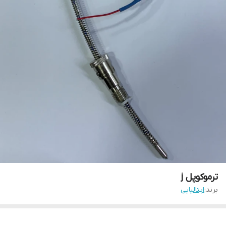
ترموکوپل j
برند:
ایتالیایی