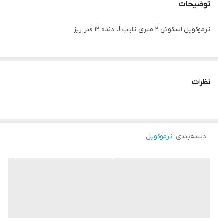
توضیحات
ترموکوپل اسکوتی ۲ متری تایپ J دنده ۱۲ فنر ریز
نظرات
دسته‌بندی
:
ترموکوپل