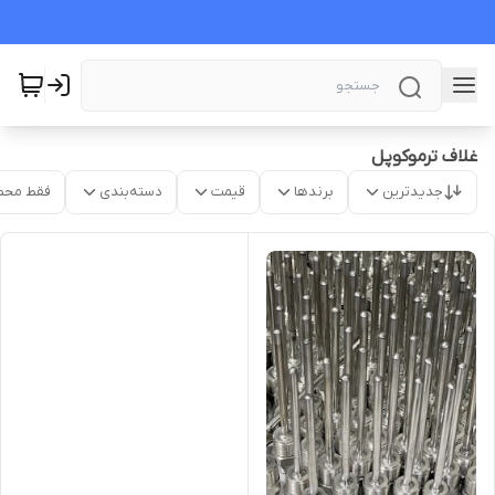
غلاف ترموکوپل
جدیدترین
برندها
قیمت
دسته‌بندی
فقط محص